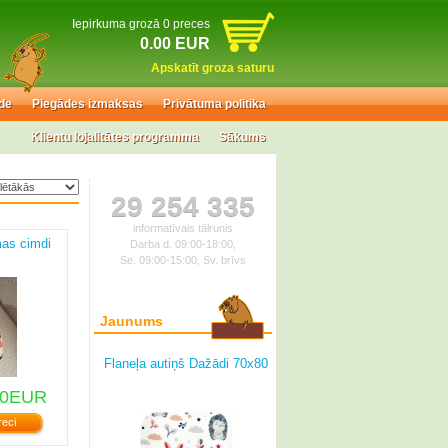
Iepirkuma grozā 0 preces
0.00 EUR
Apskatīt groza saturu
de
Piegādes izmaksas
Privātuma politika
Klientu lojalitātes programma
Sākums
29 254 335
informatīvais tālrunis
mas cimdi
Darba d. 09:00-18:00,
Se. 09:00-15:00, Sv. brīvs
Jaunums
Flaneļa autiņš Dažādi 70x80
00EUR
reci