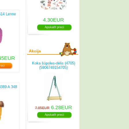
614 Lenne
4.30EUR
Apskatīt preci
Akcija
45EUR
Koka šūpoles-dēlis (4705)
reci
(5906749154705)
3389 A 348
6.28EUR
7.85EUR
Apskatīt preci