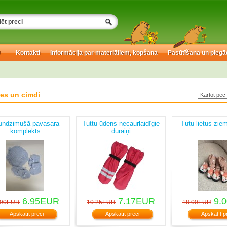
U
Kontakti
Informācija par materiāliem, kopšana
Pasūtīšana un piegā
es un cimdi
undzimušā pavasara
Tuttu ūdens necaurlaidīgie
Tutu lietus zie
komplekts
dūraiņi
6.95EUR
7.17EUR
9.
.90EUR
10.25EUR
18.00EUR
Apskatīt preci
Apskatīt preci
Apskatīt p