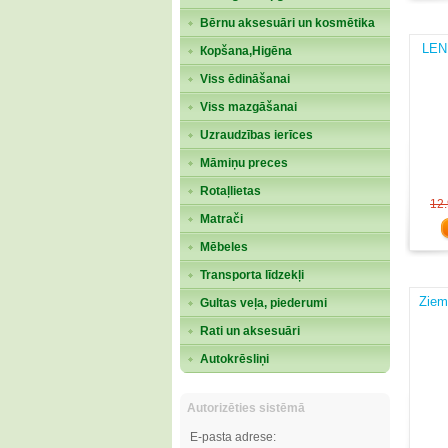
Bērnu aksesuāri un kosmētika
LEN
Кopšana,Higēna
Viss ēdināšanai
Viss mazgāšanai
Uzraudzības ierīces
Māmiņu preces
Rotaļlietas
12
Matrači
Mēbeles
Transporta līdzekļi
Ziem
Gultas veļa, piederumi
Rati un aksesuāri
Autokrēsliņi
Autorizēties sistēmā
E-pasta adrese: