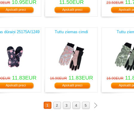
10.95EUR
11.50EUR
11.
90EUR
23.50EUR
Apskatīt preci
Apskatīt preci
Apskatīt p
s dūraiņi 25175A/1249
Tuttu ziemas cimdi
Tuttu zie
11.83EUR
11.83EUR
11.
90EUR
16.90EUR
16.90EUR
Apskatīt preci
Apskatīt preci
Apskatīt p
1
2
3
4
5