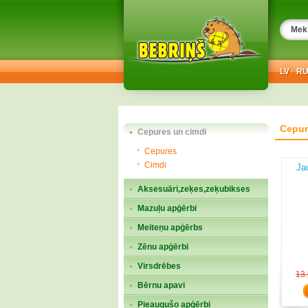
LV
R
Cepur
Cepures un cimdi
Cepures
Cimdi
Ja
Aksesuāri,zeķes,zeķubikses
Mazuļu apģērbi
Meiteņu apģērbs
Zēnu apģērbi
Virsdrēbes
13
Bērnu apavi
Pieaugušo apģērbi