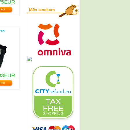
75EUR
Mēs iesakam
reci
mas
83EUR
reci