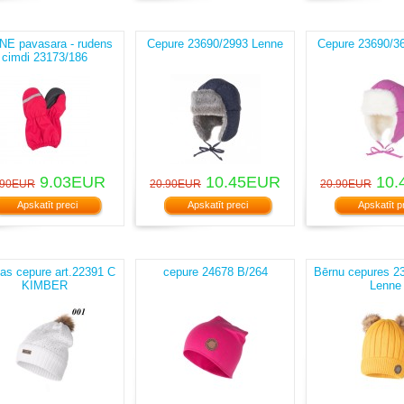
NE pavasara - rudens
Cepure 23690/2993 Lenne
Cepure 23690/3
cimdi 23173/186
9.03EUR
10.45EUR
10.
.90EUR
20.90EUR
20.90EUR
Apskatīt preci
Apskatīt preci
Apskatīt p
as cepure art.22391 C
cepure 24678 B/264
Bērnu cepures 2
KIMBER
Lenne