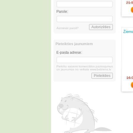
21.
Parole:
Aizmirsāt paroli?
Ziema
Pieteikties jaunumiem
E-pasta adrese:
Piekrītu saņemt komerciālos paziņojumus
un jaunumus no veikala www.bebrens.lv
16.