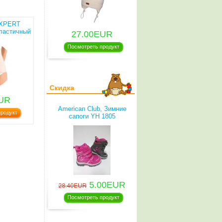
XPERT
ластичный
27.00EUR
11
Посмотреть продукт
Скидка
EUR
American Club, Зимние
родукт
сапоги YH 1805
5.00EUR
28.40EUR
Посмотреть продукт