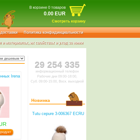
В корзине 0 товаров
0.00 EUR
Смотреть корзину
 доставки
Политика конфидинциальности
и материалах, их свойствах и уход за ними
29 254 335
информационный телефон
нных Irena
Рабочие дни 09:00-18:00,
Суб. 09:00-15:00, Воск. выходной
Новинка
Tutu cepure 3-006367 ECRU
EUR
родукт