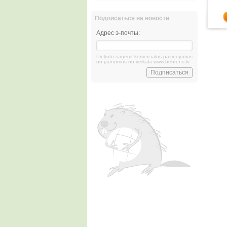
Подписаться на новости
Адрес э-почты:
Piekrītu saņemt komerciālos paziņojumus
un jaunumus no veikala www.bebrens.lv