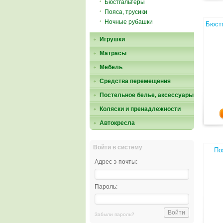
Бюстгальтеры
Пояса, трусики
Ночные рубашки
Бюстг
Игрушки
Матрасы
Мебель
Средства перемещения
Постельное белье, аксессуары
Коляски и пренадлежности
Автокресла
Войти в систему
По
Адрес э-почты:
Пароль:
Забыли пароль?