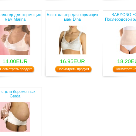
альтер для кормящих
Бюстгальтер для кормящих
BABYONO E
мам Marina
мам Dina
Послеродовой э
пояс, 5
14.00EUR
16.95EUR
18.20
Посмотреть продукт
Посмотреть продукт
Посмотреть п
яс для беременных
Gerda