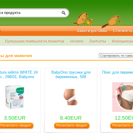
U
Заказ и доставка
Стосмость
Программа лояльности клиентов
Начало
Контакты
Информация 
ры для мамочек
tura ieliktņi WHITE 24
BabyOno трусики для
Пояс для береме
b., 298/01, Babyono
беременных, 508
3.50EUR
8.40EUR
12.50
Посмотреть продукт
Посмотреть продукт
Посмотреть п