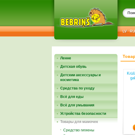
LV
R
Това
Ленне
Детская обувь
Krūš
Детскии аксессуары и
ga
косметика
Средства по уходу
Всё для еды
Всё для умывания
Устройства безопасности
Товары для мамочек
Средство гигиены