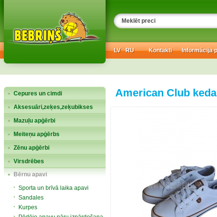
LV
RU
Kontakti
Informācija 
American Club kedas
Cepures un cimdi
Aksesuāri,zeķes,zeķubikses
Mazuļu apģērbi
Meiteņu apģērbs
Zēnu apģērbi
Virsdrēbes
Bērnu apavi
Sporta un brīvā laika apavi
Sandales
Kurpes