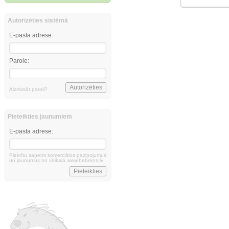
Autorizēties sistēmā
E-pasta adrese:
Parole:
Aizmirsāt paroli?
Pieteikties jaunumiem
E-pasta adrese:
Piekrītu saņemt komerciālos paziņojumus
un jaunumus no veikala www.bebrens.lv