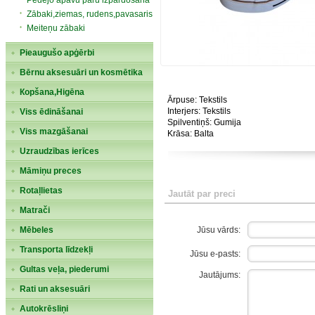
Pēdējo apavu pāru izpārdošana
Zābaki,ziemas, rudens,pavasaris
Meiteņu zābaki
Pieaugušo apģērbi
Bērnu aksesuāri un kosmētika
Кopšana,Higēna
Ārpuse: Tekstils
Interjers: Tekstils
Viss ēdināšanai
Spilventiņš: Gumija
Viss mazgāšanai
Krāsa: Balta
Uzraudzības ierīces
Māmiņu preces
Rotaļlietas
Jautāt par preci
Matrači
Jūsu vārds:
Mēbeles
Transporta līdzekļi
Jūsu e-pasts:
Gultas veļa, piederumi
Jautājums:
Rati un aksesuāri
Autokrēsliņi