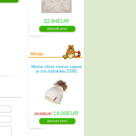
22.84EUR
Apskatīt preci
Akcija
Merino vilnas ziemas cepure
ar īstu kažokādu 23391
B/001
14.00EUR
28.00EUR
Apskatīt preci