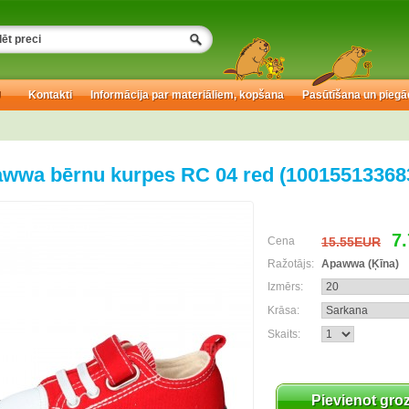
U
Kontakti
Informācija par materiāliem, kopšana
Pasūtīšana un piegā
wwa bērnu kurpes RC 04 red (10015513368
7
Cena
15.55EUR
Ražotājs:
Apawwa (Ķīna)
Izmērs:
Krāsa:
Skaits:
Pievienot gro