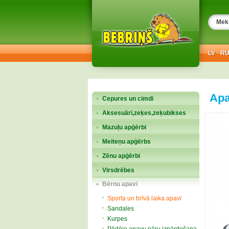
LV
R
Apa
Cepures un cimdi
Aksesuāri,zeķes,zeķubikses
Mazuļu apģērbi
Meiteņu apģērbs
Zēnu apģērbi
Virsdrēbes
Bērnu apavi
Sporta un brīvā laika apavi
Sandales
Kurpes