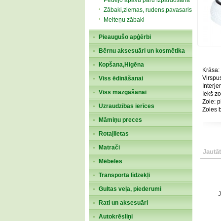
Pēdējo apavu pāru izpārdošana
Zābaki,ziemas, rudens,pavasaris
Meiteņu zābaki
Pieaugušo apģērbi
Bērnu aksesuāri un kosmētika
Кopšana,Higēna
Krāsa:
Virspus
Viss ēdināšanai
Interje
Viss mazgāšanai
Iekš zo
Zole: 
Uzraudzības ierīces
Zoles 
Māmiņu preces
Rotaļlietas
Matrači
Jautāt
Mēbeles
Transporta līdzekļi
Gultas veļa, piederumi
J
Rati un aksesuāri
Autokrēsliņi