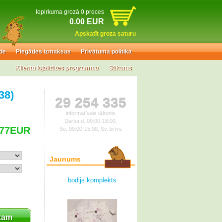
Iepirkuma grozā 0 preces
0.00 EUR
Apskatīt groza saturu
de
Piegādes izmaksas
Privātuma politika
Klientu lojalitātes programma
Sākums
38)
29 254 335
informatīvais tālrunis
Darba d. 09:00-18:00,
.77EUR
Se. 09:00-15:00, Sv. brīvs
Jaunums
bodijs komplekts
zam