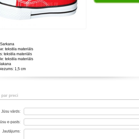
 Sarkana
e: tekstila materiāls
rs: tekstila materiāls
le: tekstila materiāls
plakana
biezums: 1,5 cm
 par preci
Jūsu vārds:
ūsu e-pasts:
Jautājums: