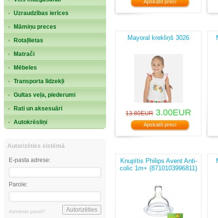
Apskatīt preci
Uzraudzības ierīces
Māmiņu preces
Mayoral krekliņš 3026
Rotaļlietas
Matrači
Mēbeles
Transporta līdzekļi
Gultas veļa, piederumi
Rati un aksesuāri
3.00EUR
13.80EUR
Autokrēsliņi
Apskatīt preci
Autorizēties sistēmā
E-pasta adrese:
Knupītis Philips Avent Anti-
colic 1m+ (8710103996811)
Parole:
Aizmirsāt paroli?