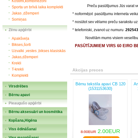
Kostīmi,kombinezoni
Preču pasūtījumus Jūs varat vei
Sporta un brīvā laika komplekti
Jakas ,džemperi
* noformējot pasūtījumu interneta vei
Somiņas
* nosūtot sev vēlamo preču sarakstu u
Zēnu apģērbi
* telefoniski, zvanot uz numuru
29254
Novēlām mums visiem veselību un
Apakšveļa
Bikses,šorti
PASŪTĪJUMIEM VIRS 60 EIRO 
Uzvalki ,vestes ,bikses klasiskās
Jakas,džemperi
Krekli
T-krekli
Akcijas preces
Komplekti
Bērnu tekstila apavi CB 120
Am
Virsdrēbes
(1531153630)
Bērnu apavi
Pieaugušo apģērbi
Bērnu aksesuāri un kosmētika
Кopšana,Higēna
Viss ēdināšanai
2.00EUR
8.90EUR
Viss mazgāšanai