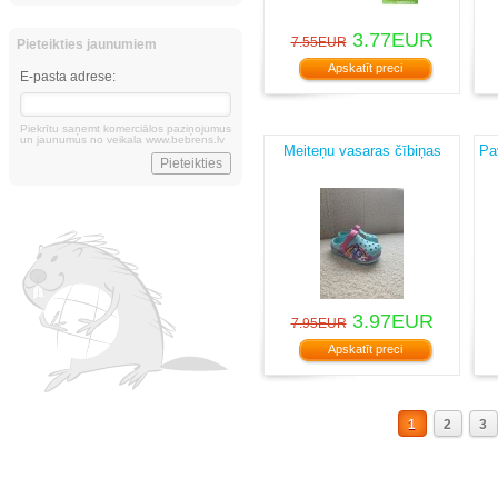
3.77EUR
7.55EUR
Pieteikties jaunumiem
Apskatīt preci
E-pasta adrese:
Piekrītu saņemt komerciālos paziņojumus
un jaunumus no veikala www.bebrens.lv
Meiteņu vasaras čībiņas
Pa
3.97EUR
7.95EUR
Apskatīt preci
1
2
3