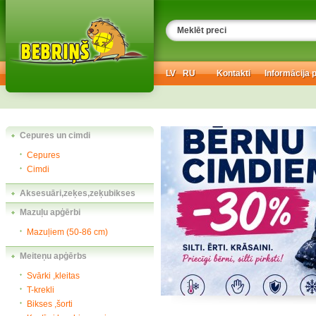
LV
RU
Kontakti
Informācija 
Cepures un cimdi
Cepures
Cimdi
Aksesuāri,zeķes,zeķubikses
Mazuļu apģērbi
Mazuļiem (50-86 cm)
Meiteņu apģērbs
Svārki ,kleitas
T-krekli
Bikses ,šorti