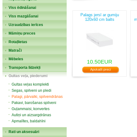
Viss ēdināšanai
Palags jersī ar gumiju
Viss mazgāšanai
120x60 cm balts
m
Uzraudzības ierīces
Māmiņu preces
Rotaļlietas
Matrači
Mēbeles
10.50EUR
Transporta līdzekļi
Apskatīt preci
Gultas veļa, piederumi
Gultas veļas komplekti
Segas, spilveni un pledi
Palagi, pārvalki, spilvendrānas
Pakavi, barošanas spilveni
Guļammaisi, konvertes
Autiņi un aizsargdrānas
Apmalītes, baldahīni
Rati un aksesuāri