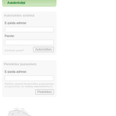
Autokrēsliņi
Autorizēties sistēmā
E-pasta adrese:
Parole:
Aizmirsāt paroli?
Pieteikties jaunumiem
E-pasta adrese:
Piekrītu saņemt komerciālos paziņojumus
un jaunumus no veikala www.bebrens.lv