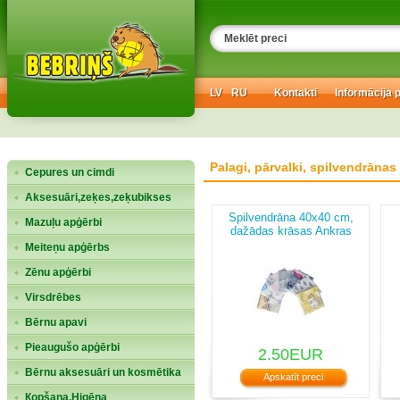
LV
RU
Kontakti
Informācija 
Palagi, pārvalki, spilvendrānas
Cepures un cimdi
Aksesuāri,zeķes,zeķubikses
Spilvendrāna 40x40 cm,
Mazuļu apģērbi
dažādas krāsas Ankras
(5905912430066)
Meiteņu apģērbs
Zēnu apģērbi
Virsdrēbes
Bērnu apavi
Pieaugušo apģērbi
2.50EUR
Bērnu aksesuāri un kosmētika
Apskatīt preci
Кopšana,Higēna