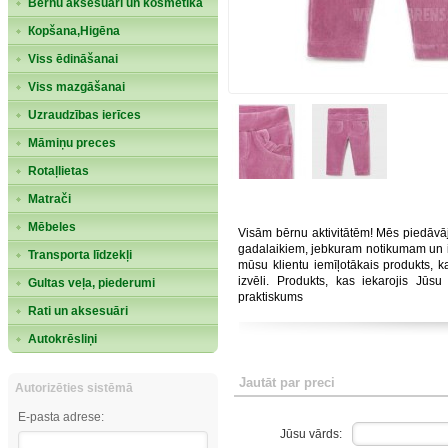
Bērnu aksesuāri un kosmētika
Кopšana,Higēna
Viss ēdināšanai
Viss mazgāšanai
Uzraudzības ierīces
Māmiņu preces
Rotaļlietas
Matrači
Mēbeles
Visām bērnu aktivitātēm! Mēs piedāvā
gadalaikiem, jebkuram notikumam un 
Transporta līdzekļi
mūsu klientu iemīļotākais produkts, k
izvēli. Produkts, kas iekarojis Jūsu
Gultas veļa, piederumi
praktiskums
Rati un aksesuāri
Autokrēsliņi
Jautāt par preci
Autorizēties sistēmā
E-pasta adrese:
Jūsu vārds: