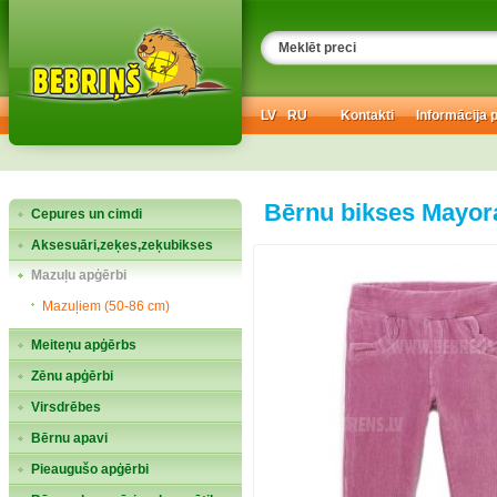
LV
RU
Kontakti
Informācija 
Bērnu bikses Mayor
Cepures un cimdi
Aksesuāri,zeķes,zeķubikses
Mazuļu apģērbi
Mazuļiem (50-86 cm)
Meiteņu apģērbs
Zēnu apģērbi
Virsdrēbes
Bērnu apavi
Pieaugušo apģērbi