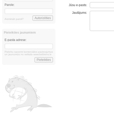
Parole:
Jūsu e-pasts:
Jautājums:
Aizmirsāt paroli?
Pieteikties jaunumiem
E-pasta adrese:
Piekrītu saņemt komerciālos paziņojumus
un jaunumus no veikala www.bebrens.lv