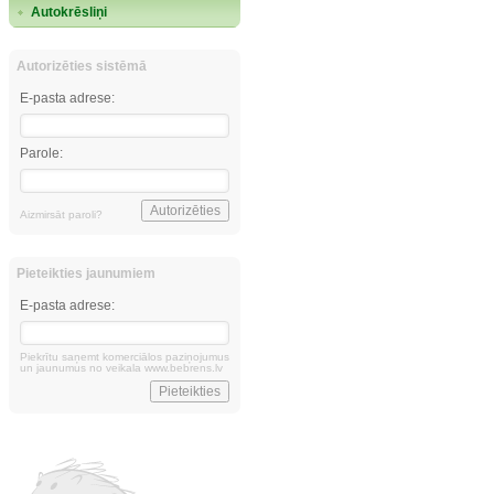
Autokrēsliņi
Autorizēties sistēmā
E-pasta adrese:
Parole:
Aizmirsāt paroli?
Pieteikties jaunumiem
E-pasta adrese:
Piekrītu saņemt komerciālos paziņojumus
un jaunumus no veikala www.bebrens.lv