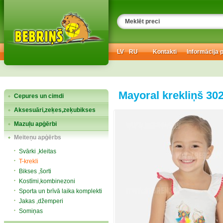
LV
RU
Kontakti
Informācija 
Mayoral krekliņš 30
Cepures un cimdi
Aksesuāri,zeķes,zeķubikses
Mazuļu apģērbi
Meiteņu apģērbs
Svārki ,kleitas
T-krekli
Bikses ,šorti
Kostīmi,kombinezoni
Sporta un brīvā laika komplekti
Jakas ,džemperi
Somiņas