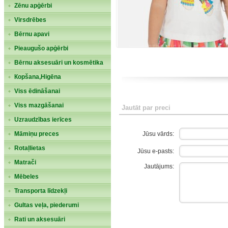
Zēnu apģērbi
Virsdrēbes
Bērnu apavi
Pieaugušo apģērbi
Bērnu aksesuāri un kosmētika
Кopšana,Higēna
Viss ēdināšanai
Viss mazgāšanai
Jautāt par preci
Uzraudzības ierīces
Jūsu vārds:
Māmiņu preces
Rotaļlietas
Jūsu e-pasts:
Matrači
Jautājums:
Mēbeles
Transporta līdzekļi
Gultas veļa, piederumi
Rati un aksesuāri