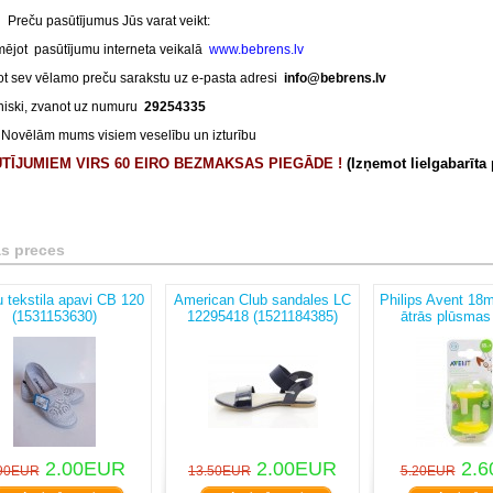
pasūtījumus Jūs varat veikt:
mējot pasūtījumu interneta veikalā
www.bebrens.lv
ot sev vēlamo preču sarakstu uz e-pasta adresi
info@bebrens.lv
oniski, zvanot uz numuru
29254335
ām mums visiem veselību un izturību
TĪJUMIEM VIRS 60 EIRO BEZMAKSAS PIEGĀDE !
(Izņemot lielgabarīta
as preces
 tekstila apavi CB 120
American Club sandales LC
Philips Avent 18
(1531153630)
12295418 (1521184385)
ātrās plūsmas
(501290900
2.00EUR
2.00EUR
2.6
90EUR
13.50EUR
5.20EUR