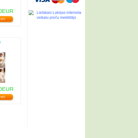
0EUR
reci
s
0EUR
reci