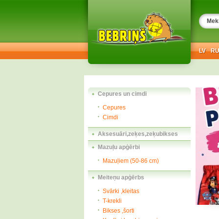
LV
R
Cepures un cimdi
Cepures
Cimdi
Aksesuāri,zeķes,zeķubikses
Mazuļu apģērbi
Mazuļiem (50-86 cm)
Meiteņu apģērbs
Svārki ,kleitas
T-krekli
Bikses ,šorti