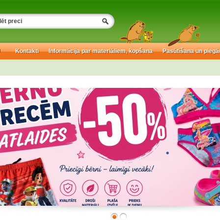
U
Kontakti
Informācija par materiāliem, kopšana
Pasūtīšana un piegā