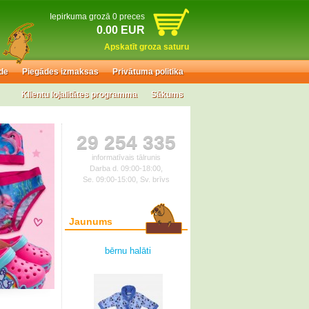
Iepirkuma grozā 0 preces
0.00 EUR
Apskatīt groza saturu
de
Piegādes izmaksas
Privātuma politika
Klientu lojalitātes programma
Sākums
29 254 335
informatīvais tālrunis
Darba d. 09:00-18:00,
Se. 09:00-15:00, Sv. brīvs
Jaunums
bērnu halāti