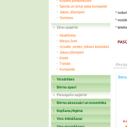
Kostīmi,kombinezoni
Preču 
Sporta un brīvā laika komplekti
Jakas ,džemperi
* nofor
Somiņas
* nosūt
Zēnu apģērbi
* telef
Novēl
Apakšveļa
Bikses,šorti
PASŪ
Uzvalki ,vestes ,bikses klasiskās
Jakas,džemperi
Krekli
T-krekli
Akcij
Komplekti
Bērnu
Virsdrēbes
Bērnu apavi
Pieaugušo apģērbi
Bērnu aksesuāri un kosmētika
Кopšana,Higēna
Viss ēdināšanai
8.
Viss mazgāšanai