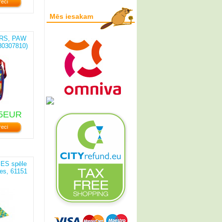
reci
Mēs iesakam
ARS, PAW
80307810)
8328)
5EUR
reci
ES spēle
es, 61151
518)