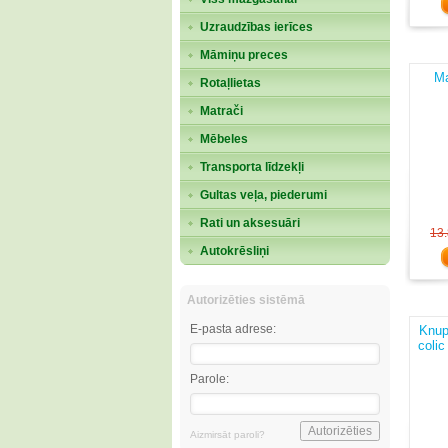
Uzraudzības ierīces
Māmiņu preces
Ma
Rotaļlietas
Matrači
Mēbeles
Transporta līdzekļi
Gultas veļa, piederumi
Rati un aksesuāri
13
Autokrēsliņi
Autorizēties sistēmā
E-pasta adrese:
Knupī
coli
Parole:
Aizmirsāt paroli?