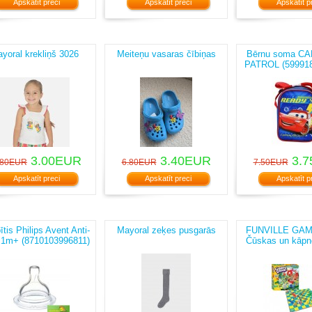
Apskatīt preci
Apskatīt preci
Apskatīt p
yoral krekliņš 3026
Meiteņu vasaras čībiņas
Bērnu soma C
PATROL (59991
(599132600
3.00EUR
3.40EUR
3.7
.80EUR
6.80EUR
7.50EUR
Apskatīt preci
Apskatīt preci
Apskatīt p
tis Philips Avent Anti-
Mayoral zeķes pusgarās
FUNVILLE GAM
c 1m+ (8710103996811)
Čūskas un kāpn
(884978611