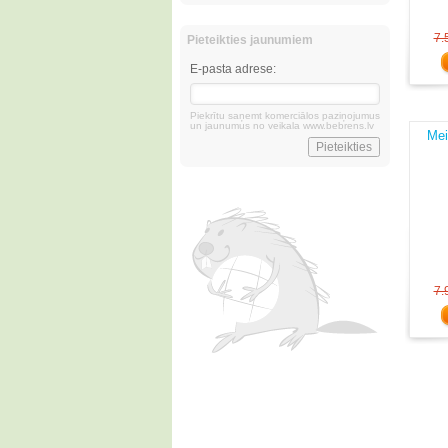
7.
Pieteikties jaunumiem
E-pasta adrese:
Piekrītu saņemt komerciālos paziņojumus
un jaunumus no veikala www.bebrens.lv
Mei
7.