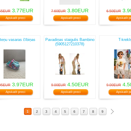
3.77EUR
3.80EUR
3.9
55EUR
7.60EUR
6.50EUR
Apskatīt preci
Apskatīt preci
Apskatīt p
teņu vasaras čībiņas
Pavadiņas staigulis Bambino
T-krekl
(5905127210378)
3.97EUR
4.50EUR
4.5
95EUR
9.00EUR
9.00EUR
Apskatīt preci
Apskatīt preci
Apskatīt p
1
2
3
4
5
6
7
8
9