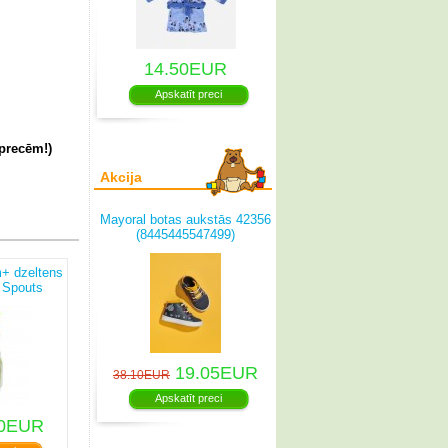
14.50EUR
Apskatīt preci
 precēm!)
Akcija
Mayoral botas aukstās 42356
(8445445547499)
m+ dzeltens
 Spouts
6583)
19.05EUR
38.10EUR
Apskatīt preci
0EUR