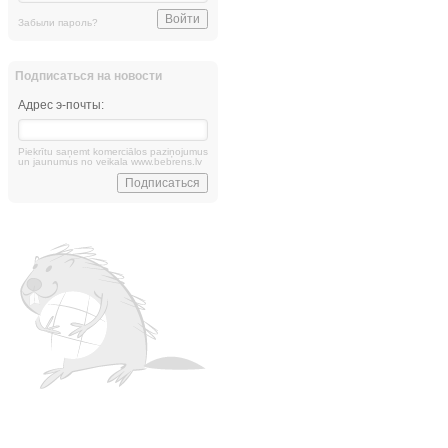
Забыли пароль?
Подписаться на новости
Адрес э-почты:
Piekrītu saņemt komerciālos paziņojumus
un jaunumus no veikala www.bebrens.lv