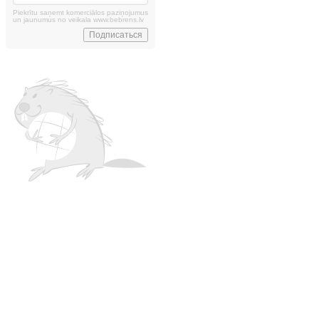
Piekrītu saņemt komerciālos paziņojumus
un jaunumus no veikala www.bebrens.lv