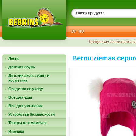
LV
RU
Программа лояльности к
Bērnu ziemas cepu
Ленне
Детская обувь
Детскии аксессуары и
косметика
Средства по уходу
Всё для еды
Всё для умывания
Устройства безопасности
Товары для мамочек
Игрушки