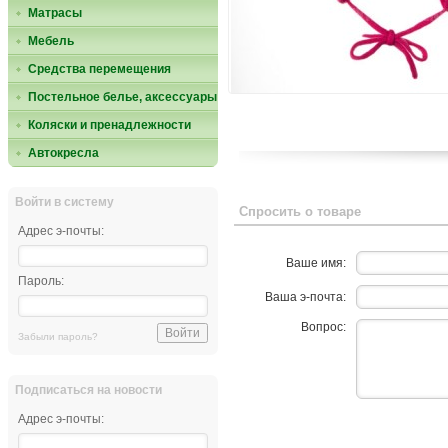
Матрасы
Мебель
Средства перемещения
Постельное белье, аксессуары
Коляски и пренадлежности
Автокресла
Войти в систему
Спросить о товаре
Адрес э-почты:
Ваше имя:
Пароль:
Ваша э-почта:
Вопрос:
Забыли пароль?
Подписаться на новости
Адрес э-почты: