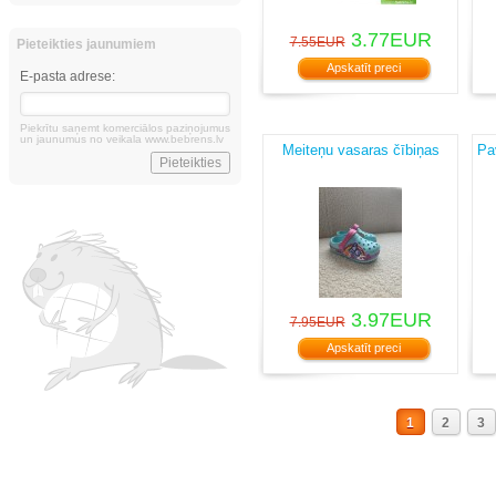
3.77EUR
7.55EUR
Pieteikties jaunumiem
Apskatīt preci
E-pasta adrese:
Piekrītu saņemt komerciālos paziņojumus
un jaunumus no veikala www.bebrens.lv
Meiteņu vasaras čībiņas
Pa
3.97EUR
7.95EUR
Apskatīt preci
1
2
3