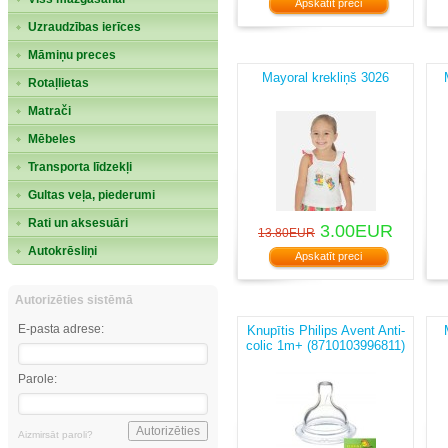
Apskatīt preci
Uzraudzības ierīces
Māmiņu preces
Mayoral krekliņš 3026
Rotaļlietas
Matrači
Mēbeles
Transporta līdzekļi
Gultas veļa, piederumi
Rati un aksesuāri
3.00EUR
13.80EUR
Autokrēsliņi
Apskatīt preci
Autorizēties sistēmā
E-pasta adrese:
Knupītis Philips Avent Anti-
colic 1m+ (8710103996811)
Parole:
Aizmirsāt paroli?