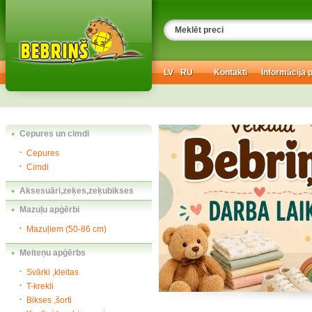
LV
RU
Kontakti
Informācija 
Cepures un cimdi
Cepures
Cimdi
Aksesuāri,zeķes,zeķubikses
Mazuļu apģērbi
Mazuļiem (50-86 cm)
Meiteņu apģērbs
Svārki ,kleitas
T-krekli
Bikses ,šorti