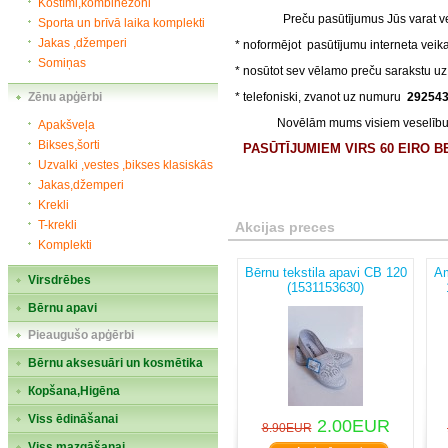
Kostīmi,kombinezoni
Preču pasūtījumus Jūs varat vei
Sporta un brīvā laika komplekti
Jakas ,džemperi
* noformējot pasūtījumu interneta vei
Somiņas
* nosūtot sev vēlamo preču sarakstu u
Zēnu apģērbi
* telefoniski, zvanot uz numuru
29254
Novēlām mums visiem veselību un
Apakšveļa
Bikses,šorti
PASŪTĪJUMIEM VIRS 60 EIRO 
Uzvalki ,vestes ,bikses klasiskās
Jakas,džemperi
Krekli
T-krekli
Akcijas preces
Komplekti
Bērnu tekstila apavi CB 120
Am
Virsdrēbes
(1531153630)
Bērnu apavi
Pieaugušo apģērbi
Bērnu aksesuāri un kosmētika
Кopšana,Higēna
Viss ēdināšanai
2.00EUR
8.90EUR
Viss mazgāšanai