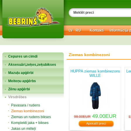
LV
RU
Kontakti
Informācija 
Ziemas kombinezoni
Cepures un cimdi
Aksesuāri,zeķes,zeķubikses
HUPPA ziemas kombinezons
Le
Mazuļu apģērbi
WILLE
Meiteņu apģērbs
Zēnu apģērbi
Virsdrēbes
Pavasara / rudens
Ziemas kombinezoni
49.00EUR
98.00EUR
1
Ziemas un rudens bikses
Komplekti jaka + bikses
Apskatīt preci
Jakas un mēteļi