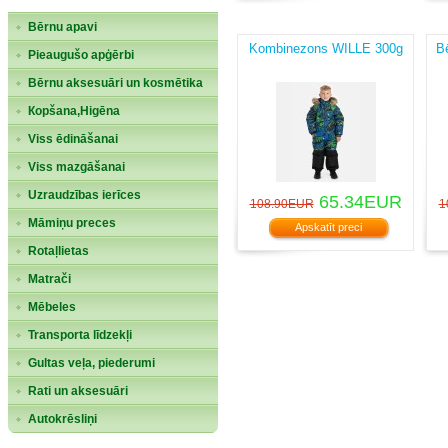
Bērnu apavi
Kombinezons WILLE 300g
B
Pieaugušo apģērbi
Bērnu aksesuāri un kosmētika
Кopšana,Higēna
Viss ēdināšanai
Viss mazgāšanai
Uzraudzības ierīces
65.34EUR
108.90EUR
1
Māmiņu preces
Apskatīt preci
Rotaļlietas
Matrači
Mēbeles
Transporta līdzekļi
Gultas veļa, piederumi
Rati un aksesuāri
Autokrēsliņi