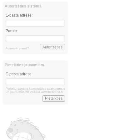
Autorizēties sistēmā
E-pasta adrese:
Parole:
Aizmirsāt paroli?
Pieteikties jaunumiem
E-pasta adrese:
Piekrītu saņemt komerciālos paziņojumus
un jaunumus no veikala www.bebrens.lv