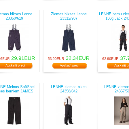
iemas bikses Lenne
Ziemas bikses Lenne
LENNE bērnu zie
23350/619
23312/987
150g Jack 24
29.91EUR
32.34EUR
37.
86EUR
53.90EUR
62.90EUR
Apskatīt preci
Apskatīt preci
Apskatīt p
NE Melnas SoftShell
LENNE ziemas bikes
LENNE ziemas
ses bērniem JAMES,
24358/042
24357/5
24259/ 042