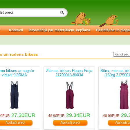
U
Kontakti
Informācija par materiāliem, kopšana
Pasūtīšana un piegā
s un rudens bikses
rnu bikses ar augsto
Ziemas bikses Huppa Freja
Bērnu ziemas bi
vidukli JORMA
21700016-80034
(160g) 217500
27.30EUR
29.34EUR
29.
50EUR
48.90EUR
48.90EUR
Apskatīt preci
Apskatīt preci
Apskatīt p