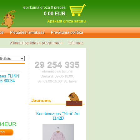
Iepirkuma grozā 0 preces
0.00 EUR
Apskatīt groza saturu
de
Piegādes izmaksas
Privātuma politika
Klientu lojalitātes programma
Sākums
29 254 335
informatīvais tālrunis
kses FLINN
Darba d. 09:00-18:00,
16-80034
Se. 09:00-15:00, Sv. brīvs
Jaunums
Kombinezons "Nimi" Art
1142D
34EUR
reci