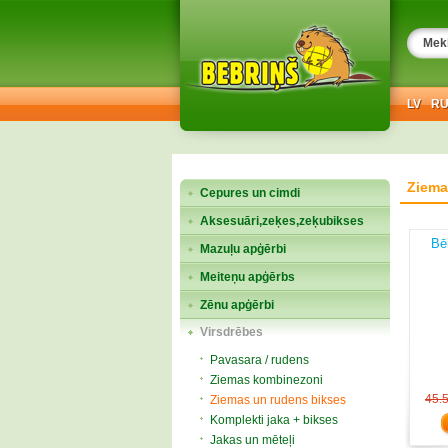
LV
R
Ziema
Cepures un cimdi
Aksesuāri,zeķes,zeķubikses
Bē
Mazuļu apģērbi
Meiteņu apģērbs
Zēnu apģērbi
Virsdrēbes
Pavasara / rudens
Ziemas kombinezoni
45.
Ziemas un rudens bikses
Komplekti jaka + bikses
Jakas un mēteļi