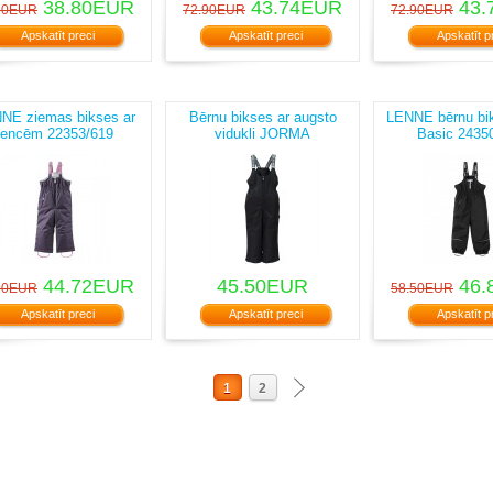
38.80EUR
43.74EUR
43.
50EUR
72.90EUR
72.90EUR
Apskatīt preci
Apskatīt preci
Apskatīt p
NE ziemas bikses ar
Bērnu bikses ar augsto
LENNE bērnu bi
lencēm 22353/619
vidukli JORMA
Basic 2435
44.72EUR
45.50EUR
46.
90EUR
58.50EUR
Apskatīt preci
Apskatīt preci
Apskatīt p
1
2