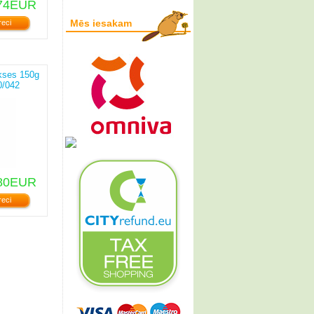
74EUR
Mēs iesakam
reci
kses 150g
0/042
80EUR
reci