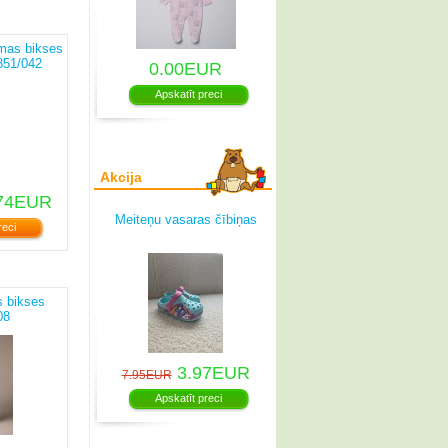
mas bikses
351/042
0.00EUR
Apskatīt preci
Akcija
74EUR
Meiteņu vasaras čībiņas
reci
 bikses
08
3.97EUR
7.95EUR
Apskatīt preci