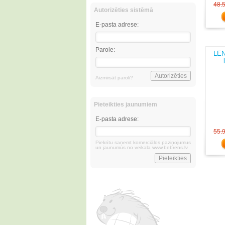
48.
Autorizēties sistēmā
E-pasta adrese:
Parole:
LEN
Aizmirsāt paroli?
Pieteikties jaunumiem
E-pasta adrese:
55.
Piekrītu saņemt komerciālos paziņojumus
un jaunumus no veikala www.bebrens.lv