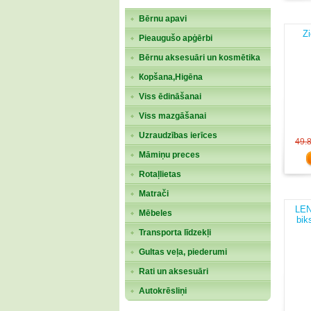
Bērnu apavi
Z
Pieaugušo apģērbi
Bērnu aksesuāri un kosmētika
Кopšana,Higēna
Viss ēdināšanai
Viss mazgāšanai
Uzraudzības ierīces
49.
Māmiņu preces
Rotaļlietas
Matrači
LEN
Mēbeles
bik
Transporta līdzekļi
Gultas veļa, piederumi
Rati un aksesuāri
Autokrēsliņi