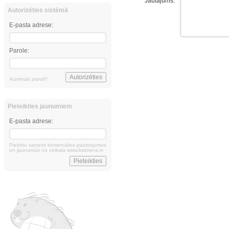
Jautājums:
Autorizēties sistēmā
E-pasta adrese:
Parole:
Aizmirsāt paroli?
Pieteikties jaunumiem
E-pasta adrese:
Piekrītu saņemt komerciālos paziņojumus
un jaunumus no veikala www.bebrens.lv