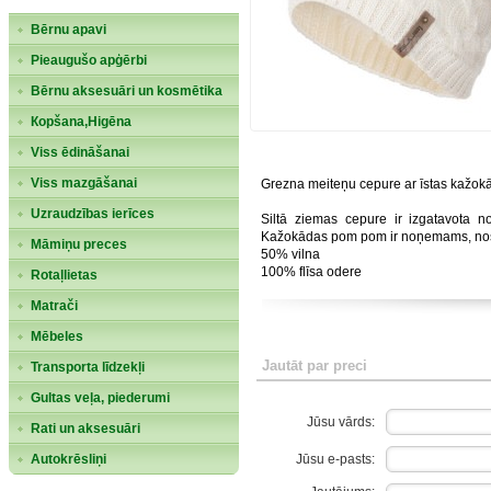
Bērnu apavi
Pieaugušo apģērbi
Bērnu aksesuāri un kosmētika
Кopšana,Higēna
Viss ēdināšanai
Viss mazgāšanai
Grezna meiteņu cepure ar īstas kažokā
Uzraudzības ierīces
Siltā ziemas cepure ir izgatavota n
Kažokādas pom pom ir noņemams, nos
Māmiņu preces
50% vilna
100% flīsa odere
Rotaļlietas
Matrači
Mēbeles
Jautāt par preci
Transporta līdzekļi
Gultas veļa, piederumi
Jūsu vārds:
Rati un aksesuāri
Jūsu e-pasts:
Autokrēsliņi