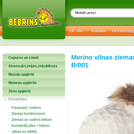
LV
RU
Kontakti
Informācija 
Merino vilnas ziema
Cepures un cimdi
B/001
Aksesuāri,zeķes,zeķubikses
Mazuļu apģērbi
Meiteņu apģērbs
Zēnu apģērbi
Virsdrēbes
Pavasara / rudens
Ziemas kombinezoni
Ziemas un rudens bikses
Komplekti jaka + bikses
Jakas un mēteļi