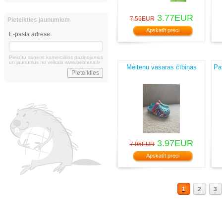
3.77EUR
7.55EUR
Pieteikties jaunumiem
Apskatīt preci
E-pasta adrese:
Piekrītu saņemt komerciālos paziņojumus
un jaunumus no veikala www.bebrens.lv
Meiteņu vasaras čībiņas
Pa
3.97EUR
7.95EUR
Apskatīt preci
1
2
3