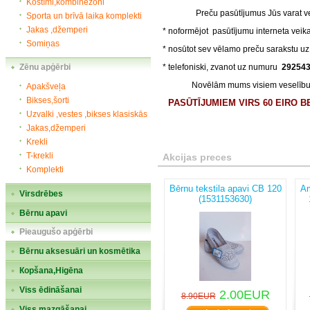
Kostīmi,kombinezoni
Preču pasūtījumus Jūs varat vei
Sporta un brīvā laika komplekti
Jakas ,džemperi
* noformējot pasūtījumu interneta vei
Somiņas
* nosūtot sev vēlamo preču sarakstu u
Zēnu apģērbi
* telefoniski, zvanot uz numuru
29254
Novēlām mums visiem veselību un
Apakšveļa
Bikses,šorti
PASŪTĪJUMIEM VIRS 60 EIRO 
Uzvalki ,vestes ,bikses klasiskās
Jakas,džemperi
Krekli
T-krekli
Akcijas preces
Komplekti
Bērnu tekstila apavi CB 120
Am
Virsdrēbes
(1531153630)
Bērnu apavi
Pieaugušo apģērbi
Bērnu aksesuāri un kosmētika
Кopšana,Higēna
Viss ēdināšanai
2.00EUR
8.90EUR
Viss mazgāšanai