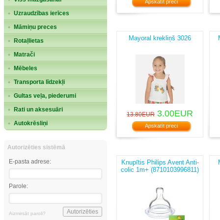
Apskatīt preci
Uzraudzības ierīces
Māmiņu preces
Mayoral krekliņš 3026
Rotaļlietas
Matrači
Mēbeles
Transporta līdzekļi
Gultas veļa, piederumi
Rati un aksesuāri
3.00EUR
13.80EUR
Autokrēsliņi
Apskatīt preci
Autorizēties sistēmā
E-pasta adrese:
Knupītis Philips Avent Anti-
colic 1m+ (8710103996811)
Parole:
Aizmirsāt paroli?