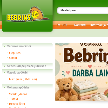
LV
RU
Kontakti
Informācija 
Cepures un cimdi
Cepures
Cimdi
Aksesuāri,zeķes,zeķubikses
Mazuļu apģērbi
Mazuļiem (50-86 cm)
Meiteņu apģērbs
Svārki ,kleitas
T-krekli
Bikses ,šorti